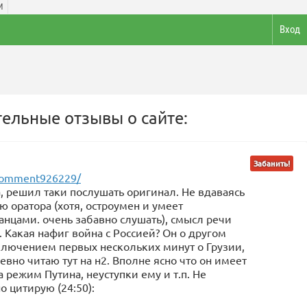
И
Вход
ельные отзывы о сайте:
Забанить!
/comment926229/
, решил таки послушать оригинал. Не вдаваясь
 оратора (хотя, остроумен и умеет
анцами. очень забавно слушать), смысл речи
 Какая нафиг война с Россией? Он о другом
исключением первых нескольких минут о Грузии,
евно читаю тут на н2. Вполне ясно что он имеет
 режим Путина, неуступки ему и т.п. Не
о цитирую (24:50):