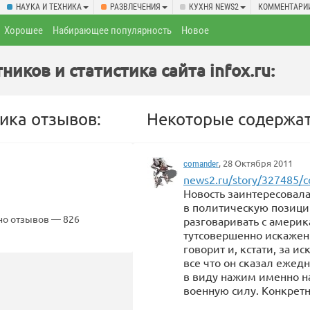
НАУКА И ТЕХНИКА
РАЗВЛЕЧЕНИЯ
КУХНЯ NEWS2
КОММЕНТАРИ
Хорошее
Набирающее популярность
Новое
иков и статистика сайта infox.ru:
ика отзывов:
Некоторые содержат
, 28 Октября 2011
comander
news2.ru/story/327485
Новость заинтересовала
в политическую позицию
но отзывов — 826
разговаривать с америк
тутсовершенно искажен.
говорит и, кстати, за 
все что он сказал ежедн
в виду нажим именно на
военную силу. Конкретн