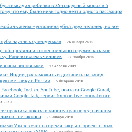
буса высадил ребенка в 35-градусный мороз в 5
отому что ему было невыгодно везти одного пассажира
омобиль жены Нургалиева убил двух человек, но все
клуба научных супердержав
— 26 Января 2010
ы обстреляли из огнестрельного оружия казаков,
шку. Ранено восемь человек
— 27 Ноября 2010
признаны виновными
— 17 Апреля 2009
у из Индии, растаможить и доставить на завод
кую же гайку в России
— 5 Февраля 2010
acebook, Twitter, YouTube, почта от Google Gmail,
ями Google Talk, сервис блогов LiveJournal и все
ря 2010
й: практика показа в кинотеатрах перед началом
ликов - незаконна
— 25 Января 2010
имми Уэйлс хочет на время закрыть проект в знак
ратского закона SOPA
— 13 Декабря 2011