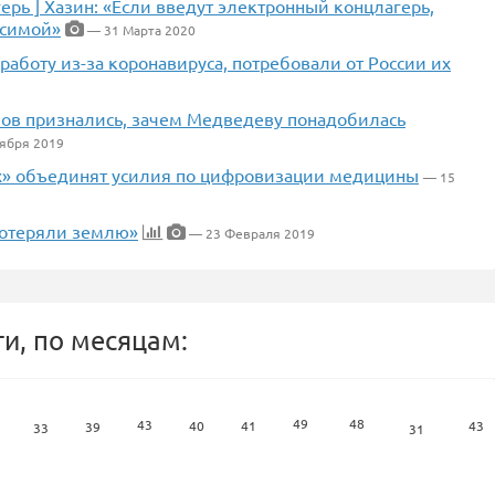
рь ] Хазин: «Если введут электронный концлагерь,
осимой»
— 31 Марта 2020
аботу из-за коронавируса, потребовали от России их
ов признались, зачем Медведеву понадобилась
ября 2019
х» объединят усилия по цифровизации медицины
— 15
потеряли землю»
— 23 Февраля 2019
и, по месяцам:
49
48
43
40
41
43
39
33
31