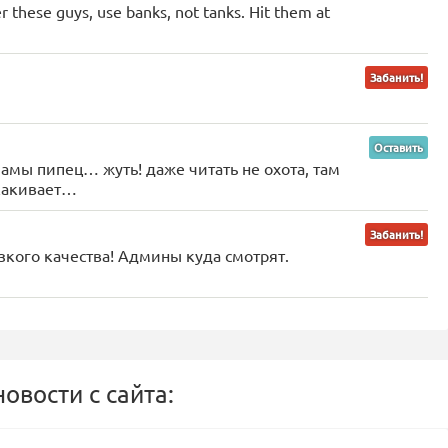
er these guys, use banks, not tanks. Hit them at
Забанить!
Оставить
мы пипец… жуть! даже читать не охота, там
какивает…
Забанить!
зкого качества! Админы куда смотрят.
овости с сайта: