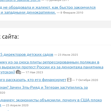
д не обрадовала и жалеют, как быстро закончился
 и западными демократиями.
— 8 Февраля 2010
 сайта:
5 директоров детских садов
— 23 Июля 2025
рику из-за сноса плиты репрессированным полякам в
ы выразили протест России из-за демонтажа памятника
утском)
— 17 Мая 2023
3
го рассказать, кто его финансирует
— 7 Октября 2020
иан? Зачем Эль-Рияд и Тегеран заступились за
2020
вдание»: экономисты объяснили, почему в США плохо
м
— 25 Апреля 2020