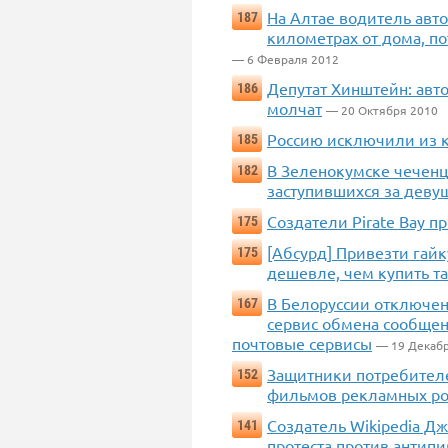
На Алтае водитель авто
187
километрах от дома, п
— 6 Февраля 2012
Депутат Хинштейн: авт
186
молчат
— 20 Октября 2010
Россию исключили из 
185
В Зеленокумске чеченц
182
заступившихся за деву
Создатели Pirate Bay 
175
[Абсурд] Привезти гайк
175
дешевле, чем купить та
В Белоруссии отключен F
167
сервис обмена сообщени
почтовые сервисы
— 19 Декаб
Защитники потребителе
152
фильмов рекламных ро
Создатель Wikipedia Дж
141
протеста против антипи