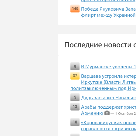
Победа Януковича Запа
140
флирт между Украиной
Последние новости с
В Мурманске уволены 1
8
Варшава устроила исте
37
Иркутске (Власти Литв
политзаключенным под Ирк
Дудь заставил Навально
5
Арабы поддержат христ
13
Армению
— 1 Октября 
«Коронавирус как опра
10
справляются с кризисо