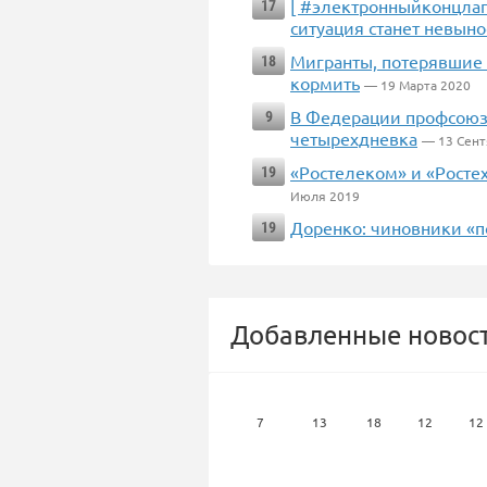
[ #электронныйконцлаге
17
ситуация станет невын
Мигранты, потерявшие р
18
кормить
— 19 Марта 2020
В Федерации профсоюз
9
четырехдневка
— 13 Сент
«Ростелеком» и «Росте
19
Июля 2019
Доренко: чиновники «
19
Добавленные новост
7
13
18
12
12