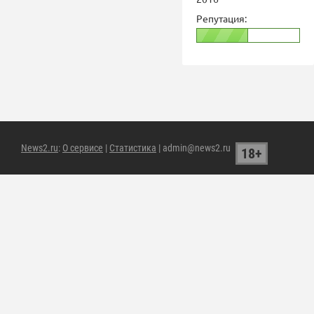
Репутация:
News2.ru
:
О сервисе
|
Статистика
| admin@news2.ru
18+