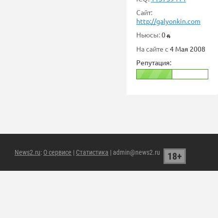
Сайт:
http://galyonkin.com
Ньюсы:
0
На сайте с
4 Мая 2008
Репутация:
News2.ru
:
О сервисе
|
Статистика
| admin@news2.ru
18+