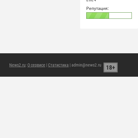
Репутация:
News2.ru
:
О сервисе
|
Статистика
| admin@news2.ru
18+