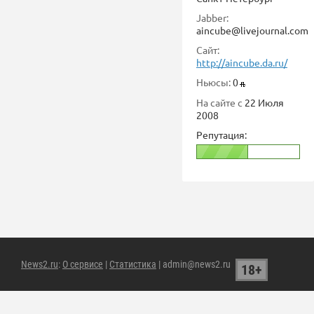
Jabber:
aincube@livejournal.com
Сайт:
http://aincube.da.ru/
Ньюсы:
0
На сайте с
22 Июля
2008
Репутация:
News2.ru
:
О сервисе
|
Статистика
| admin@news2.ru
18+