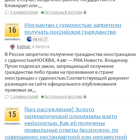
блокирует или
...
2 комментария
Актуальный вестник
Мигрантам с судимостью запретили
отметили
16
получать российское гражданство
ria.ru
голосовать
Kalman
, 4 Августа
В России запретили получение гражданства иностранцами
с судимостьюМОСКВА, 4 авг — РИА Новости. Владимир
Путин подписал закон, запрещающий получение
гражданства либо права на проживание в стране
иностранцам с судимостью.Соответствующий документ
размещен на сайте официального опубликования
правовых ак
...
1 комментарий
Актуальный вестник
[Без рассуждения] Золото
отметили
15
математической олимпиады взято
нейросетью. Как ей получены
голосовать
правильные ответы (возможно, по
совершенно нестандартной или неизвестной