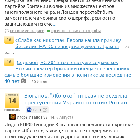
партнёра Британии в один из множества центров
многополярного мира, и Лондон перестаёт быть
заместителем американского шерифа, ревностно
защищающим гегемо
...
нет комментариев
происшествия/катастрофы
«Слаба как никогда». Европа нашла причину
16
бессилия НАТО: непредсказуемость Трампа
— 23
Июля
[Седьмой] «С 2016-го я стал уже седьмым».
16
Новый премьер Британии обещает перестройку:
самые большие изменения в политике за последние
40 лет
— 20 Июля
Зюганов: "Яблоко" ни разу не осудила
отметили
14
преступления Украины против России
ria.ru
голосовать
Игорь Иванов 39114
, 6 Августа
Лидер КПРФ Геннадий Зюганов присоединился к критике
партии «Яблоко», заявив, что она не поддерживает
политику укрепления государственности и в условиях