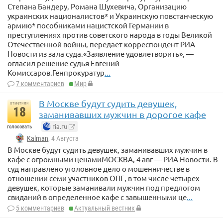
Степана Бандеру, Романа Шухевича, Организацию
украинских националистов* и Украинскую повстанческую
армию* пособниками нацистской Германии в
преступлениях против советского народа в годы Великой
Отечественной войны, передает корреспондент РИА
Новости из зала суда.«Заявление удовлетворить», —
огласил решение судья Евгений
Комиссаров.Генпрокуратур
...
7 комментариев
Мир
В Москве будут судить девушек,
отметили
18
заманивавших мужчин в дорогое кафе
ria.ru
голосовать
Kalman
, 4 Августа
В Москве будут судить девушек, заманивавших мужчин в
кафе с огромными ценамиМОСКВА, 4 авг — РИА Новости. В
суд направлено уголовное дело о мошенничестве в
отношении семи участников ОПГ, в том числе четырех
девушек, которые заманивали мужчин под предлогом
свиданий в определенное кафе с завышенными це
...
5 комментариев
Актуальный вестник