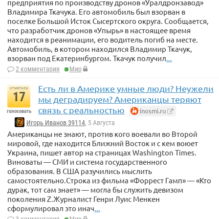
предприятия по производству дронов «Уралдронзавод»
Владимира Ткачука. Его автомобиль был взорван в
поселке Большой Исток Сысертского округа. Сообщается,
что разработчик дронов «Упырь» в настоящее время
находится в реанимации, его водитель погиб на месте.
Автомобиль, в котором находился Владимир Ткачук,
взорван под Екатеринбургом. Ткачук получил
...
2 комментария
Мир
Есть ли в Америке умные люди? Неужели
отметили
17
мы деградируем? Американцы теряют
связь с реальностью
inosmi.ru
голосовать
Игорь Иванов 39114
, 5 Августа
Американцы не знают, против кого воевали во Второй
мировой, где находится Ближний Восток и с кем воюет
Украина, пишет автор на страницах Washington Times.
Виноваты — СМИ и система государственного
образования. В США разучились мыслить
самостоятельно.Строка из фильма «Форрест Гамп» — «Кто
дурак, тот сам знает» — могла бы служить девизом
поколения Z.Журналист Генри Луис Менкен
сформулировал это инач
...