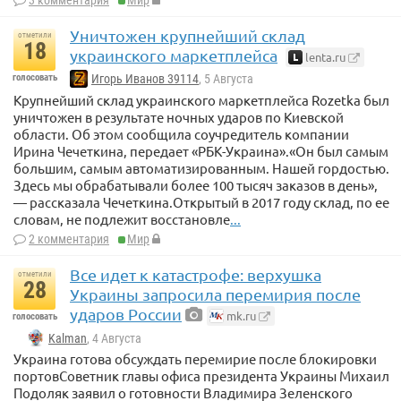
3 комментария
Мир
Уничтожен крупнейший склад
отметили
18
украинского маркетплейса
lenta.ru
голосовать
Игорь Иванов 39114
, 5 Августа
Крупнейший склад украинского маркетплейса Rozetka был
уничтожен в результате ночных ударов по Киевской
области. Об этом сообщила соучредитель компании
Ирина Чечеткина, передает «РБК-Украина».«Он был самым
большим, самым автоматизированным. Нашей гордостью.
Здесь мы обрабатывали более 100 тысяч заказов в день»,
— рассказала Чечеткина.Открытый в 2017 году склад, по ее
словам, не подлежит восстановле
...
2 комментария
Мир
Все идет к катастрофе: верхушка
отметили
28
Украины запросила перемирия после
ударов России
mk.ru
голосовать
Kalman
, 4 Августа
Украина готова обсуждать перемирие после блокировки
портовСоветник главы офиса президента Украины Михаил
Подоляк заявил о готовности Владимира Зеленского