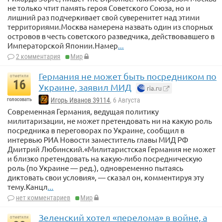
не только чтит память героя Советского Союза, но и
лишний раз подчеркивает свой суверенитет над этими
территориями.Москва намерена назвать один из спорных
островов в честь советского разведчика, действовавшего в
Императорской Японии.Намер
...
2 комментария
Мир
Германия не может быть посредником по
отметили
16
Украине, заявил МИД
ria.ru
голосовать
Игорь Иванов 39114
, 6 Августа
Современная Германия, ведущая политику
милитаризации, не может претендовать ни на какую роль
посредника в переговорах по Украине, сообщил в
интервью РИА Новости заместитель главы МИД РФ
Дмитрий Любинский.«Милитаристская Германия не может
и близко претендовать на какую-либо посредническую
роль (по Украине — ред.), одновременно пытаясь
диктовать свои условия», — сказал он, комментируя эту
тему.Канцл
...
нет комментариев
Мир
Зеленский хотел «перелома» в войне, а
отметили