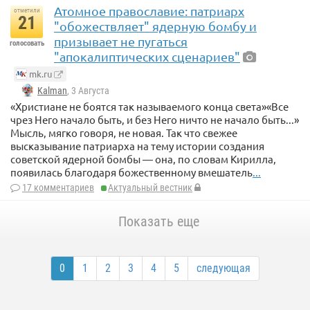
Атомное православие: патриарх
отметили
21
"обожествляет" ядерную бомбу и
призывает не пугаться
голосовать
"апокалиптических сценариев"
mk.ru
Kalman
, 3 Августа
«Христиане не боятся так называемого конца света»«Все
чрез Него начало быть, и без Него ничто не начало быть...»
Мысль, мягко говоря, не новая. Так что свежее
высказывание патриарха на тему истории создания
советской ядерной бомбы — она, по словам Кирилла,
появилась благодаря божественному вмешатель
...
17 комментариев
Актуальный вестник
Показать еще
0
1
2
3
4
5
следующая