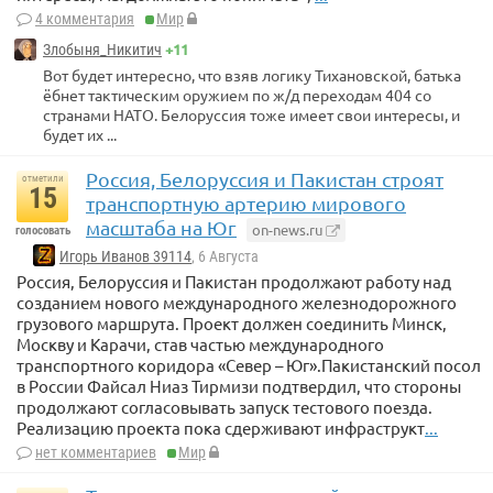
4 комментария
Мир
+11
Злобыня_Никитич
Вот будет интересно, что взяв логику Тихановской, батька
ёбнет тактическим оружием по ж/д переходам 404 со
странами НАТО. Белоруссия тоже имеет свои интересы, и
будет их ...
Россия, Белоруссия и Пакистан строят
отметили
15
транспортную артерию мирового
масштаба на Юг
on-news.ru
голосовать
Игорь Иванов 39114
, 6 Августа
Россия, Белоруссия и Пакистан продолжают работу над
созданием нового международного железнодорожного
грузового маршрута. Проект должен соединить Минск,
Москву и Карачи, став частью международного
транспортного коридора «Север – Юг».Пакистанский посол
в России Файсал Ниаз Тирмизи подтвердил, что стороны
продолжают согласовывать запуск тестового поезда.
Реализацию проекта пока сдерживают инфраструкт
...
нет комментариев
Мир