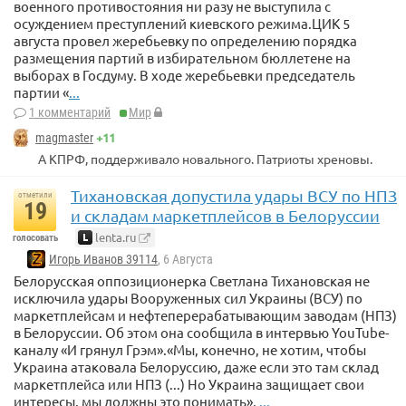
военного противостояния ни разу не выступила с
осуждением преступлений киевского режима.ЦИК 5
августа провел жеребьевку по определению порядка
размещения партий в избирательном бюллетене на
выборах в Госдуму. В ходе жеребьевки председатель
партии «
...
1 комментарий
Мир
+11
magmaster
А КПРФ, поддерживало новального. Патриоты хреновы.
Тихановская допустила удары ВСУ по НПЗ
отметили
19
и складам маркетплейсов в Белоруссии
lenta.ru
голосовать
Игорь Иванов 39114
, 6 Августа
Белорусская оппозиционерка Светлана Тихановская не
исключила удары Вооруженных сил Украины (ВСУ) по
маркетплейсам и нефтеперерабатывающим заводам (НПЗ)
в Белоруссии. Об этом она сообщила в интервью YouTube-
каналу «И грянул Грэм».«Мы, конечно, не хотим, чтобы
Украина атаковала Белоруссию, даже если это там склад
маркетплейса или НПЗ (...) Но Украина защищает свои
интересы, мы должны это понимать»,
...