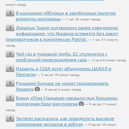
минут назад
В кампанию «Яблока» в зарубежных соцсетях
3
вложили миллионы
— 1 час 50 минут назад
Дональд Трамп подтвердил ранее озвученную
2
информацию, что Украина останется без ракет-
перехватчиков к комплексам Patriot.
— 1 час 51 минуту
назад
Чей газ в турецкой трубе. ЕС столкнулся с
5
проблемой происхождения газа
— 3 часа 8 минут назад
Израиль и США хотят объединить ЦАХАЛ и
4
Пентагон
— 5 часов 18 минут назад
Румыния больше не может поддерживать
5
Украину
— 9 часов 5 минут назад
Взвод «Птах Мадьяра» накрыли под Херсоном:
7
подземная база уничтожена
— 9 часов 11 минут
назад
Эксперт рассказала, как определить высокое
4
содержание нитратов в арбузе
— 9 часов 19 минут