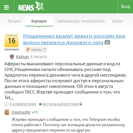
Вход
Лучшее
Хорошее
Набирающее популярность
Новое
Мошенники крадут деньги россиян под
отметили
16
видом переноса домового чата
ren.tv
голосовать
Kalman
, 6 Августа
Аферисты выманивают персональные данные и код из
СМС.Мошенники начали обманывать россиян под
предлогом переноса домового чата в другой мессенджер.
После этого аферисты получают доступ к персональным
данным и похищают накопления. Об этом 6 августа
сообщил ТАСС.Жертве приходит сообщение о том, что
Tel
...
3 комментария
Актуальный вестник
+11
magmaster
Жертве приходит сообщение о том, что Telegram якобы
плохо работает. Поэтому чат жильцов дома по указанному
адресу предлагают перенести на другую