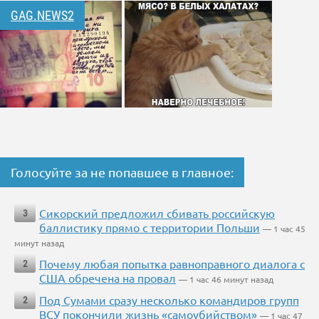
GAG.NEWS2
Голосуйте за не попавшее в главное:
Сикорский предложил сбивать российскую
3
баллистику прямо с территории Польши
— 1 час 45
минут назад
Почему любая попытка равноправного диалога с
2
США обречена на провал
— 1 час 46 минут назад
Под Сумами сразу несколько командиров групп
2
ВСУ покончили жизнь «самоубийством»
— 1 час 47