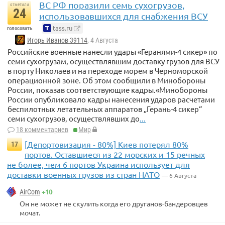
ВС РФ поразили семь сухогрузов,
отметили
24
использовавшихся для снабжения ВСУ
tass.ru
голосовать
Игорь Иванов 39114
, 4 Августа
Российские военные нанесли удары «Геранями-4 сикер» по
семи сухогрузам, осуществлявшим доставку грузов для ВСУ
в порту Николаев и на переходе морем в Черноморской
операционной зоне. Об этом сообщили в Минобороны
России, показав соответствующие кадры.«Минобороны
России опубликовало кадры нанесения ударов расчетами
беспилотных летательных аппаратов „Герань-4 сикер“
семи сухогрузов, осуществлявших до
...
18 комментариев
Мир
[Депортовизация - 80%] Киев потерял 80%
17
портов. Оставшиеся из 22 морских и 15 речных
не более, чем 6 портов Украина использует для
доставки военных грузов из стран НАТО
— 6 Августа
+10
AirCom
Он не может не скулить когда его друганов-бандеровцев
мочат.