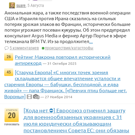
suare
, 5 Августа
Аномальная жара, а также последствия военной операции
США и Израиля против Ирана сказались на сильных
потерях урожая злаков во Франции, исторически большие
потери угрожают посевам кукурузы. Об этом предупредил
консультант Argus Media и фермер Артур Портье в эфире
телеканала BFM TV. Из-за продолжител
...
5 комментариев
происшествия/катастрофы
Рейтинг Макрона повторил исторический
26
антирекорд
— 31 Октября 2025
[Старуха Европа] «С многих точек зрения
45
складывается общее впечатление усталости и
старения Европы — бабушки, бесплодной, и едва
живой» — папа Франциск. [«Певчих птиц больше нет.
Вороны»]
— 27 Ноября 2014
2
[Хода нет ⛔] Евросоюз отменил защиту
отметили
20
для военнообязанных украинцев с 31
июля юридически обязывающим
голосовать
постановлением Совета ЕС: они обязаны