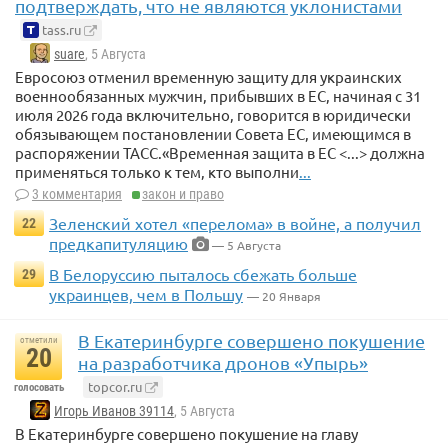
подтверждать, что не являются уклонистами
tass.ru
suare
, 5 Августа
Евросоюз отменил временную защиту для украинских
военнообязанных мужчин, прибывших в ЕС, начиная с 31
июля 2026 года включительно, говорится в юридически
обязывающем постановлении Совета ЕС, имеющимся в
распоряжении ТАСС.«Временная защита в ЕС <...> должна
применяться только к тем, кто выполни
...
3 комментария
закон и право
Зеленский хотел «перелома» в войне, а получил
22
предкапитуляцию
— 5 Августа
В Белоруссию пыталось сбежать больше
29
украинцев, чем в Польшу
— 20 Января
В Екатеринбурге совершено покушение
отметили
20
на разработчика дронов «Упырь»
topcor.ru
голосовать
Игорь Иванов 39114
, 5 Августа
В Екатеринбурге совершено покушение на главу