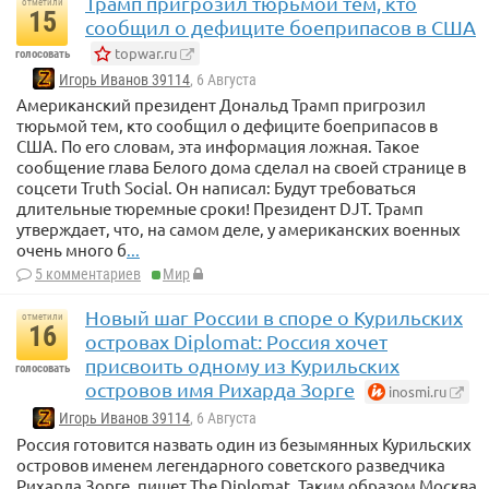
Трамп пригрозил тюрьмой тем, кто
отметили
15
сообщил о дефиците боеприпасов в США
topwar.ru
голосовать
Игорь Иванов 39114
, 6 Августа
Американский президент Дональд Трамп пригрозил
тюрьмой тем, кто сообщил о дефиците боеприпасов в
США. По его словам, эта информация ложная. Такое
сообщение глава Белого дома сделал на своей странице в
соцсети Truth Social. Он написал: Будут требоваться
длительные тюремные сроки! Президент DJT. Трамп
утверждает, что, на самом деле, у американских военных
очень много б
...
5 комментариев
Мир
Новый шаг России в споре о Курильских
отметили
16
островах Diplomat: Россия хочет
присвоить одному из Курильских
голосовать
островов имя Рихарда Зорге
inosmi.ru
Игорь Иванов 39114
, 6 Августа
Россия готовится назвать один из безымянных Курильских
островов именем легендарного советского разведчика
Рихарда Зорге, пишет The Diplomat. Таким образом Москва