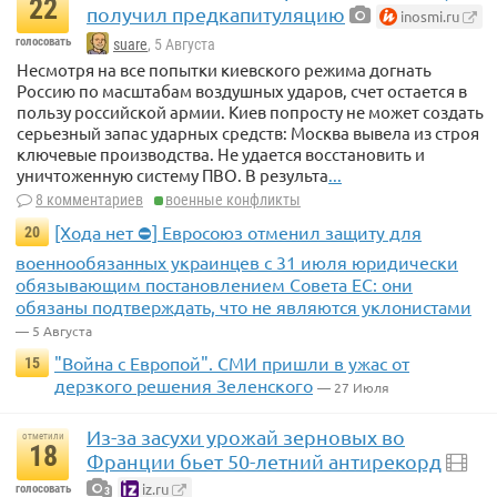
22
получил предкапитуляцию
inosmi.ru
голосовать
suare
, 5 Августа
Несмотря на все попытки киевского режима догнать
Россию по масштабам воздушных ударов, счет остается в
пользу российской армии. Киев попросту не может создать
серьезный запас ударных средств: Москва вывела из строя
ключевые производства. Не удается восстановить и
уничтоженную систему ПВО. В результа
...
8 комментариев
военные конфликты
[Хода нет ⛔] Евросоюз отменил защиту для
20
военнообязанных украинцев с 31 июля юридически
обязывающим постановлением Совета ЕС: они
обязаны подтверждать, что не являются уклонистами
— 5 Августа
"Война с Европой". СМИ пришли в ужас от
15
дерзкого решения Зеленского
— 27 Июля
Из-за засухи урожай зерновых во
отметили
18
Франции бьет 50-летний антирекорд
iz.ru
голосовать
3