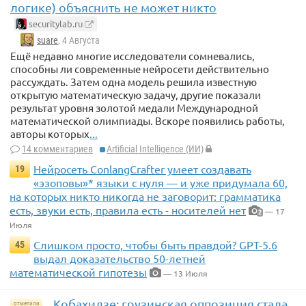
логике) объяснить не может никто
securitylab.ru
suare
, 4 Августа
Ещё недавно многие исследователи сомневались,
способны ли современные нейросети действительно
рассуждать. Затем одна модель решила известную
открытую математическую задачу, другие показали
результат уровня золотой медали Международной
математической олимпиады. Вскоре появились работы,
авторы которых
...
14 комментариев
Artificial Intelligence (ИИ)
Нейросеть ConlangCrafter умеет создавать
19
«эзоповы»* языки с нуля — и уже придумала 60,
на которых никто никогда не заговорит: грамматика
есть, звуки есть, правила есть - носителей нет
— 17
2
Июля
Слишком просто, чтобы быть правдой? GPT-5.6
45
выдал доказательство 50-летней
математической гипотезы
— 13 Июля
Кобахидзе: грузинская оппозиция стала
отметили