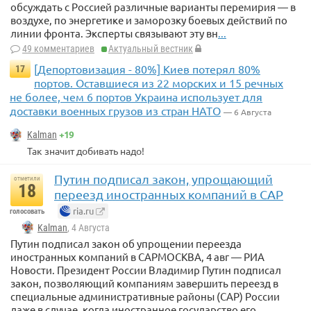
обсуждать с Россией различные варианты перемирия — в
воздухе, по энергетике и заморозку боевых действий по
линии фронта. Эксперты связывают эту вн
...
49 комментариев
Актуальный вестник
[Депортовизация - 80%] Киев потерял 80%
17
портов. Оставшиеся из 22 морских и 15 речных
не более, чем 6 портов Украина использует для
доставки военных грузов из стран НАТО
— 6 Августа
+19
Kalman
Так значит добивать надо!
Путин подписал закон, упрощающий
отметили
18
переезд иностранных компаний в САР
ria.ru
голосовать
Kalman
, 4 Августа
Путин подписал закон об упрощении переезда
иностранных компаний в САРМОСКВА, 4 авг — РИА
Новости. Президент России Владимир Путин подписал
закон, позволяющий компаниям завершить переезд в
специальные административные районы (САР) России
даже в случае, когда иностранное государство его