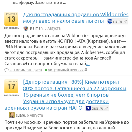
платформу. Замечаю что в ...
Для пострадавших продавцов Wildberries
отметили
13
могут ввести налоговые льготы
ria.ru
голосовать
Kalman
, 6 Августа
Для пострадавших от атак на Wildberries продавцов могут
ввести налоговые льготыЧОЛПОН-АТА (Киргизия), 6 авг —
РИА Новости. Власти рассматривают введение налоговых
льгот для пострадавших продавцов Wildberries, сообщил
статс-секретарь — замминистра финансов Алексей
Сазанов.«Этот вопрос обсуждают в раб
...
нет комментариев
Актуальный вестник
[Депортовизация - 80%] Киев потерял
отметили
17
80% портов. Оставшиеся из 22 морских и
15 речных не более, чем 6 портов
голосовать
Украина использует для доставки
военных грузов из стран НАТО
tass.ru
suare
, 6 Августа
Почти 40 морских и речных портов работали на Украине до
прихода Владимира Зеленского к власти, на данный