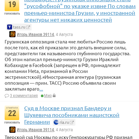
19
"русофобной" по указке извне По словам
премьер-министра Грузии, у иностранной
голосовать
агентуры нет никаких ценностей
tass.ru
Игорь Иванов 39114
, 4 Августа
Грузинская оппозиция стала «не любить» Россию лишь
после того, как ей приказали это делать внешние силы,
представители так называемого глубинного государства.
Об этом написал премьер-министр Грузии Ираклий
Кобахидзе в Facebook (запрещен в РФ, принадлежит
компании Meta, признанной в России
экстремистской).«Иностранная агентура (грузинская
оппозиция — прим. ТАСС) Россию объявила своим
заклятым враго
...
3 комментария
Мир
Суд в Москве признал Бандеру и
отметили
22
Шухевича пособниками нацистской
Германии
ria.ru
голосовать
Игорь Иванов 39114
, 4 Августа
Тверской суд Москвы по иску Генпрокуратуры РФ признал