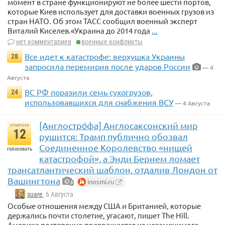
момент в стране функционируют не более шести портов,
которые Киев использует для доставки военных грузов из
стран НАТО. Об этом ТАСС сообщил военный эксперт
Виталий Киселев.«Украина до 2014 года
...
нет комментариев
военные конфликты
Все идет к катастрофе: верхушка Украины
28
запросила перемирия после ударов России
— 4
Августа
ВС РФ поразили семь сухогрузов,
24
использовавшихся для снабжения ВСУ
— 4 Августа
[Англостро́фа] Англосаксонский мир
отметили
12
рушится: Трамп публично обозвал
Соединенное Королевство «нищей
голосовать
катастрофой», а Энди Бернем ломает
трансатлантический шаблон, отдалив Лондон от
Вашингтона
inosmi.ru
3
suare
, 6 Августа
Особые отношения между США и Британией, которые
держались почти столетие, угасают, пишет The Hill.
Америка постепенно превращается из незаменимого