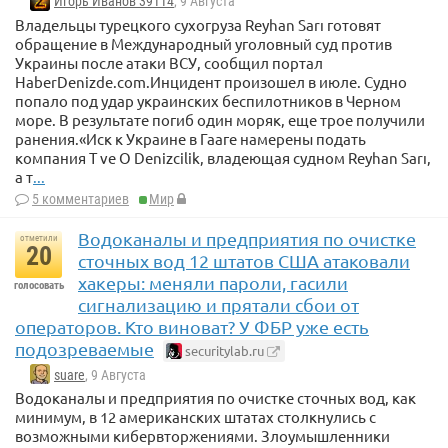
Игорь Иванов 39114
, 9 Августа
Владельцы турецкого сухогруза Reyhan Sarı готовят
обращение в Международный уголовный суд против
Украины после атаки ВСУ, сообщил портал
HaberDenizde.com.Инцидент произошел в июле. Судно
попало под удар украинских беспилотников в Черном
море. В результате погиб один моряк, еще трое получили
ранения.«Иск к Украине в Гааге намерены подать
компания T ve O Denizcilik, владеющая судном Reyhan Sarı,
а т
...
5 комментариев
Мир
Водоканалы и предприятия по очистке
отметили
20
сточных вод 12 штатов США атаковали
хакеры: меняли пароли, гасили
голосовать
сигнализацию и прятали сбои от
операторов. Кто виноват? У ФБР уже есть
подозреваемые
securitylab.ru
suare
, 9 Августа
Водоканалы и предприятия по очистке сточных вод, как
минимум, в 12 американских штатах столкнулись с
возможными кибервторжениями. Злоумышленники