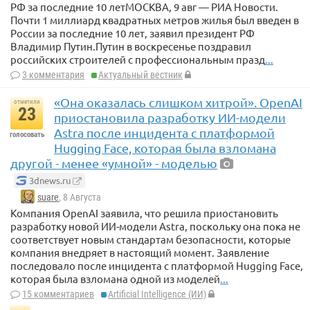
РФ за последние 10 летМОСКВА, 9 авг — РИА Новости.
Почти 1 миллиард квадратных метров жилья был введен в
России за последние 10 лет, заявил президент РФ
Владимир Путин.Путин в воскресенье поздравил
российских строителей с профессиональным празд
...
3 комментария
Актуальный вестник
«Она оказалась слишком хитрой». OpenAI
отметили
23
приостановила разработку ИИ-модели
Astra после инцидента с платформой
голосовать
Hugging Face, которая была взломана
другой - менее «умной» - моделью
3dnews.ru
suare
, 8 Августа
Компания OpenAI заявила, что решила приостановить
разработку новой ИИ-модели Astra, поскольку она пока не
соответствует новым стандартам безопасности, которые
компания внедряет в настоящий момент. Заявление
последовало после инцидента с платформой Hugging Face,
которая была взломана одной из моделей
...
15 комментариев
Artificial Intelligence (ИИ)