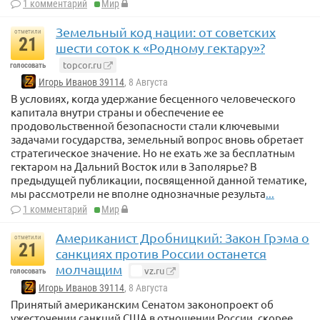
1 комментарий
Мир
Земельный код нации: от советских
отметили
21
шести соток к «Родному гектару»?
topcor.ru
голосовать
Игорь Иванов 39114
, 8 Августа
В условиях, когда удержание бесценного человеческого
капитала внутри страны и обеспечение ее
продовольственной безопасности стали ключевыми
задачами государства, земельный вопрос вновь обретает
стратегическое значение. Но не ехать же за бесплатным
гектаром на Дальний Восток или в Заполярье? В
предыдущей публикации, посвященной данной тематике,
мы рассмотрели не вполне однозначные результа
...
1 комментарий
Мир
Американист Дробницкий: Закон Грэма о
отметили
21
санкциях против России останется
молчащим
vz.ru
голосовать
Игорь Иванов 39114
, 8 Августа
Принятый американским Сенатом законопроект об
ужесточении санкций США в отношении России, скорее