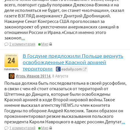
всего, повторит судьбу поправки Джексона-Вэника и на
деле исполняться не будет, он станет «молчащим», сказал
газете ВЗГЛЯД американист Дмитрий Дробницкий.
Накануне Сенат Конгресса США проголосовал за
законопроект об ужесточении американских санкций в
отношении России и Ирана.«Смысл именно этого
законоп
...
2 комментария
Мир
В Госдуме предложили Польше вернуть
отметили
24
освобожденные Красной армией
территории
eadaily.com
голосовать
Игорь Иванов 39114
, 8 Августа
Польша должна быть последовательна в своей русофобии,
в связи с чем ей стоит отказаться от территорий от
Штеттина до Данцига, которые были освобождены
Красной армией в ходе Второй мировой войны.Такое
мнение высказал агентству NEWS.ru член комитета
Госдумы по обороне Андрей Колесник. Таким образом он
прокомментировал резкие высказывания польского
президента Кароля Навроцкого в адрес россиян.Депутат
...
1 комментарий
Мир