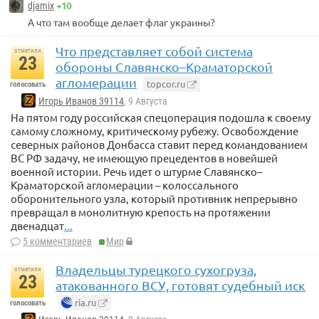
+10
djamix
А что там вообще делает флаг украины?
Что представляет собой система
отметили
23
обороны Славянско–Краматорской
агломерации
topcor.ru
голосовать
Игорь Иванов 39114
, 9 Августа
На пятом году российская спецоперация подошла к своему
самому сложному, критическому рубежу. Освобождение
северных районов Донбасса ставит перед командованием
ВС РФ задачу, не имеющую прецедентов в новейшей
военной истории. Речь идет о штурме Славянско–
Краматорской агломерации – колоссального
оборонительного узла, который противник непрерывно
превращал в монолитную крепость на протяжении
двенадцат
...
5 комментариев
Мир
Владельцы турецкого сухогруза,
отметили
23
атакованного ВСУ, готовят судебный иск
ria.ru
голосовать