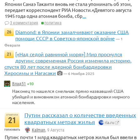
Японии Санаэ Такаити вновь не стала упоминать об этом,
передает корреспондент РИА Новости.«Девятого августа
1945 года одна атомная бомба, сбр
...
3 комментария
политика
Diamond: в Японии замалчивают оказание США
26
помощи СССР в Советско-японской войне
— 1
Февраля
[«Над седой равниной моря»] Мир проснулся
21
другим: современная Россия изменила историю,
спустя 80 лет после ядерной бомбардировки
Хиросимы и Нагасаки
— 6 Ноября 2025
+10
Влад51
Наконец то нашелся смельчак прямо назвавший США
убийцей и виновником атомной бомбардировки мирного
населения.
Путин рассказал о количестве введенных
отметили
21
квадратных метрах жилья
ria.ru
голосовать
Kalman
, 9 Августа
Путин: почти 1 млрд квадратных метров жилья был ввели в