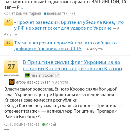
разработать новые бюджетные варианты.ВАШИНГТОН, 10
авг — Р
...
нет комментариев
военная техника
«Просчет разведки»: Британия убедила Киев, что
30
у РФ не хватит ракет для ударов по Украине
— 9
Августа
Трамп пригрозил тюрьмой тем, кто сообщил о
20
дефиците боеприпасов в США
— 6 Августа
В Приштине сняли флаг Украины из-за
отметили
27
позиции Киева по непризнанию Косово
russian.rt.com
голосовать
Игорь Иванов 39114
, 9 Августа
Власти самопровозглашённого Косово сняли большой
флаг Украины в центре Приштины из-за непризнания
Киевом независимости республики.
«Когда Косово не уважают, главный город — Приштина —
отвечает тем же», — написал мэр Приштины Препарим
Рама в Facebook*.
15 комментариев
Мир