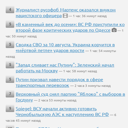
Журналист-русофоб Мартенс оказался внуком
4
нацистского офицера
— 1 час 36 минут назад
«В каменный век до осени»: ВС РФ приступили ко
5
второй фазе критических ударов по Одессе
— 1
час 50 минут назад
Сводка СВО за 10 августа. Украина корчится в
5
«мёртвой петле» ударов ярости
— 1 час 54 минуты
назад
"Запад сливает нас Путину": Зеленский начал
5
работать на Москву
— 1 час 58 минут назад
Путин призвал навести порядок в сфере
5
транспортных перевозок
— 2 часа 3 минуты назад
Верховный суд снял партию "Яблоко" с выборов в
7
Госдуму
— 2 часа 53 минуты назад
Spiegel: ВСУ начали активно готовить
9
Чернобыльскую АЭС к наступлению ВС РФ
— 6
часов 45 минут назад