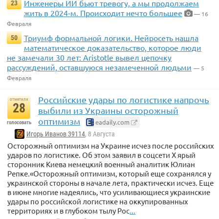
Инженеры ИИ бьют тревогу, а мы продолжаем
23
жить в 2024-м. Происходит нечто большее
— 16
Февраля
Триумф формальной логики. Нейросеть нашла
50
математическое доказательство, которое люди
не замечали 30 лет: Aristotle вывел цепочку
рассуждений, оставшуюся незамеченной людьми
— 5
Февраля
Российские удары по логистике напрочь
отметили
28
выбили из Украины осторожный
оптимизм
eadaily.com
голосовать
Игорь Иванов 39114
, 8 Августа
Осторожный оптимизм на Украине исчез после российских
ударов по логистике. Об этом заявил в соцсети Х ярый
сторонник Киева немецкий военный аналитик Юлиан
Репке.«Осторожный оптимизм, который еще сохранялся у
украинской стороны в начале лета, практически исчез. Еще
в июне многие надеялись, что усиливающиеся украинские
удары по российской логистике на оккупированных
территориях и в глубоком тылу Рос
...