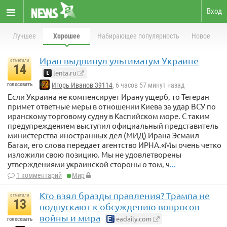
Вход
Лучшее
Хорошее
Набирающее популярность
Новое
Иран выдвинул ультиматум Украине
отметили
14
lenta.ru
голосовать
Игорь Иванов 39114
, 6 часов 57 минут назад
Если Украина не компенсирует Ирану ущерб, то Тегеран
примет ответные меры в отношении Киева за удар ВСУ по
иранскому торговому судну в Каспийском море. С таким
предупреждением выступил официальный представитель
министерства иностранных дел (МИД) Ирана Эсмаил
Багаи, его слова передает агентство ИРНА.«Мы очень четко
изложили свою позицию. Мы не удовлетворены
утверждениями украинской стороны о том, ч
...
1 комментарий
Мир
Кто взял бразды правления? Трампа не
отметили
13
подпускают к обсуждению вопросов
войны и мира
eadaily.com
голосовать