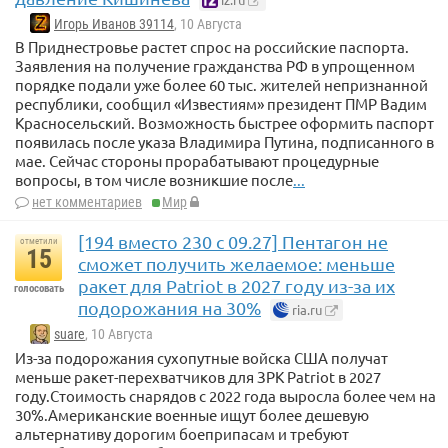
Игорь Иванов 39114
, 10 Августа
В Приднестровье растет спрос на российские паспорта.
Заявления на получение гражданства РФ в упрощенном
порядке подали уже более 60 тыс. жителей непризнанной
республики, сообщил «Известиям» президент ПМР Вадим
Красносельский. Возможность быстрее оформить паспорт
появилась после указа Владимира Путина, подписанного в
мае. Сейчас стороны прорабатывают процедурные
вопросы, в том числе возникшие после
...
нет комментариев
Мир
[194 вместо 230 с 09.27] Пентагон не
отметили
15
сможет получить желаемое: меньше
ракет для Patriot в 2027 году из-за их
голосовать
подорожания на 30%
ria.ru
suare
, 10 Августа
Из-за подорожания сухопутные войска США получат
меньше ракет-перехватчиков для ЗРК Patriot в 2027
году.Стоимость снарядов с 2022 года выросла более чем на
30%.Американские военные ищут более дешевую
альтернативу дорогим боеприпасам и требуют