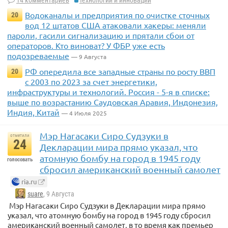
Водоканалы и предприятия по очистке сточных
20
вод 12 штатов США атаковали хакеры: меняли
пароли, гасили сигнализацию и прятали сбои от
операторов. Кто виноват? У ФБР уже есть
подозреваемые
— 9 Августа
РФ опередила все западные страны по росту ВВП
20
с 2003 по 2023 за счет энергетики,
инфраструктуры и технологий. Россия - 5-я в списке:
выше по возрастанию Саудовская Аравия, Индонезия,
Индия, Китай
— 4 Июля 2025
Мэр Нагасаки Сиро Судзуки в
отметили
24
Декларации мира прямо указал, что
атомную бомбу на город в 1945 году
голосовать
сбросил американский военный самолет
ria.ru
suare
, 9 Августа
Мэр Нагасаки Сиро Судзуки в Декларации мира прямо
указал, что атомную бомбу на город в 1945 году сбросил
американский военный самолет, в то время как премьер