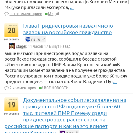
облегчить положение нашего народа [в Косове и Метохии].
Мы уже пригласили экспертов,
...
нет комментариев
Мир
Глава Приднестровья назвал число
отметили
20
заявок на российское гражданство
ria.ru
голосовать
stager
, 11 часов 17 минут назад
выше 60 тысяч приднестровцев подали заявки на
российское гражданство, сообщил в беседе с газетой
«Известия» президент ПМР Вадим Красносельский.««В
настоящий момент заявления на получение гражданства
России в упрощенном порядке подали уже более 60 тысяч
приднестровцев», — сказал он.В мае Владимир Пут
...
2 комментария
! ВСЕ НОВОСТИ !
Документальное событие: заявления на
отметили
19
гражданство РФ подали уже более 60
тыс. жителей ПМР Почему среди
голосовать
приднестровцев растет спрос на
российские паспорта и как на это влияет
давление Кишинева
iz.ru