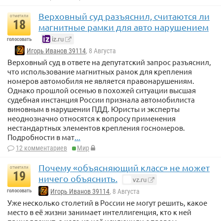
Верховный суд разъяснил, считаются ли
отметили
18
магнитные рамки для авто нарушением
iz.ru
голосовать
Игорь Иванов 39114
, 8 Августа
Верховный суд в ответе на депутатский запрос разъяснил,
что использование магнитных рамок для крепления
номеров автомобиля не является правонарушениям.
Однако прошлой осенью в похожей ситуации высшая
судебная инстанция России признала автомобилиста
виновным в нарушении ПДД. Юристы и эксперты
неоднозначно относятся к вопросу применения
нестандартных элементов крепления госномеров.
Подробности в мат
...
12 комментариев
Мир
Почему «объясняющий класс» не может
отметили
19
ничего объяснить.
vz.ru
голосовать
Игорь Иванов 39114
, 8 Августа
Уже несколько столетий в России не могут решить, какое
место в её жизни занимает интеллигенция, кто к ней