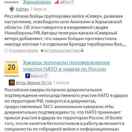
Харьковом
aif.ru
голосовать
Kalman
, 7 Августа
Российские бойцы группировки войск «Север», развивая
наступление, освободили село Анискино в Харьковской
области. Об этом говорится в ежедневной сводке
Минобороны РФ.Авторы телеграм-канала «Северный
ветер» добавляют, что нашим бойцам противостояла
некогда элитная 1-я отдельная бригада теробороны Воо
...
8 комментариев
Актуальный вестник
Хакеры получили подтверждение
отметили
20
участия НАТО в ударах по России
tass.ru
голосовать
Игорь Иванов 39114
, 7 Августа
Российские хакеры получили документальное
подтверждение непосредственного участия НАТО в ударах
по территории РФ, говорится в документах,
предоставленных ТАСС анонимными хакерами.«Мы
документально подтверждаем то, что НАТО принимает
прямое участие в ударах по территории России. И более
того, после налетов беспилотников в работу включаются
специалисты по гибридной войне и информационным