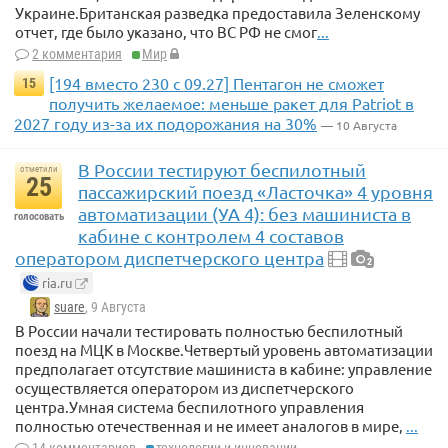
Украине.Британская разведка предоставила Зеленскому
отчет, где было указано, что ВС РФ не смог
...
2 комментария
Мир
[194 вместо 230 с 09.27] Пентагон не сможет
15
получить желаемое: меньше ракет для Patriot в
2027 году из-за их подорожания на 30%
— 10 Августа
В России тестируют беспилотный
отметили
25
пассажирский поезд «Ласточка» 4 уровня
автоматизации (УА 4): без машиниста в
голосовать
кабине с контролем 4 составов
оператором диспетчерского центра
2
ria.ru
suare
, 9 Августа
В России начали тестировать полностью беспилотный
поезд на МЦК в Москве.Четвертый уровень автоматизации
предполагает отсутствие машиниста в кабине: управление
осуществляется оператором из диспетчерского
центра.Умная система беспилотного управления
полностью отечественная и не имеет аналогов в мире,
...
14 комментариев
технологии и инновации