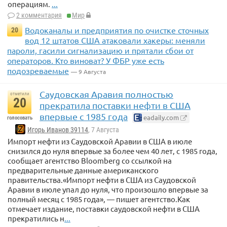
операциям.
...
2 комментария
Мир
Водоканалы и предприятия по очистке сточных
20
вод 12 штатов США атаковали хакеры: меняли
пароли, гасили сигнализацию и прятали сбои от
операторов. Кто виноват? У ФБР уже есть
подозреваемые
— 9 Августа
Саудовская Аравия полностью
отметили
20
прекратила поставки нефти в США
впервые с 1985 года
eadaily.com
голосовать
Игорь Иванов 39114
, 7 Августа
Импорт нефти из Саудовской Аравии в США в июле
снизился до нуля впервые за более чем 40 лет, с 1985 года,
сообщает агентство Bloomberg со ссылкой на
предварительные данные американского
правительства.«Импорт нефти в США из Саудовской
Аравии в июле упал до нуля, что произошло впервые за
полный месяц с 1985 года», — пишет агентство.Как
отмечает издание, поставки саудовской нефти в США
прекратились н
...