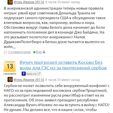
Игорь Иванов 39114
, 8 часов 36 минут назад
В американской администрации теперь новые правила
«игры»: узкий круг советников Дональда Трампа не
подпускает самого президента США к обсуждению таких
ключевых вопросов, как, например, войны и мира.
Обстановка вокруг главы Белого дома начинает до боли
напоминать положение дел в команде Джо Байдена. На
это указывает политолог-американист Малек
Дудаков«Политбюро в Белом доме пытается вылезти из
войн
...
2 комментария
Мир
Вучич пригрозил оставить Косово без
отметили
13
воды для ГЭС из-за притеснений сербов
tass.ru
голосовать
Игорь Иванов 39114
, 8 часов 35 минут назад
Сербия не может позволить себе вооруженный конфликт с
НАТО из-за преследований косовских сербов Приштиной,
но рассмотрит изменение русла реки Ибар в ответ на их
притеснения. Об этом заявил президент республики
Александар Вучич.«Можем ли мы вступить в войну с НАТО?
Не думаю. Мы делаем все, что в наших силах, чтобы