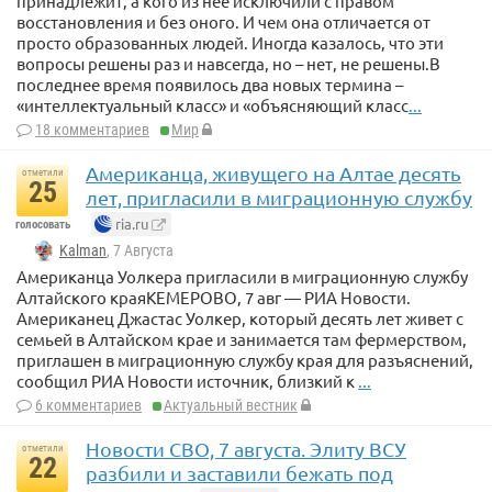
принадлежит, а кого из неё исключили с правом
восстановления и без оного. И чем она отличается от
просто образованных людей. Иногда казалось, что эти
вопросы решены раз и навсегда, но – нет, не решены.В
последнее время появилось два новых термина –
«интеллектуальный класс» и «объясняющий класс
...
18 комментариев
Мир
Американца, живущего на Алтае десять
отметили
25
лет, пригласили в миграционную службу
ria.ru
голосовать
Kalman
, 7 Августа
Американца Уолкера пригласили в миграционную службу
Алтайского краяКЕМЕРОВО, 7 авг — РИА Новости.
Американец Джастас Уолкер, который десять лет живет с
семьей в Алтайском крае и занимается там фермерством,
приглашен в миграционную службу края для разъяснений,
сообщил РИА Новости источник, близкий к
...
6 комментариев
Актуальный вестник
Новости СВО, 7 августа. Элиту ВСУ
отметили
22
разбили и заставили бежать под