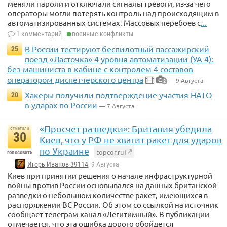
меняли пароли и отключали сигналы тревоги, из-за чего
операторы могли потерять контроль над происходящим в
автоматизированных системах. Массовых перебоев с
...
1 комментарий
военные конфликты
В России тестируют беспилотный пассажирский
25
поезд «Ласточка» 4 уровня автоматизации (УА 4):
без машиниста в кабине с контролем 4 составов
оператором диспетчерского центра
— 9 Августа
2
Хакеры получили подтверждение участия НАТО
20
в ударах по России
— 7 Августа
«Просчет разведки»: Британия убедила
отметили
30
Киев, что у РФ не хватит ракет для ударов
по Украине
topcor.ru
голосовать
Игорь Иванов 39114
, 9 Августа
Киев при принятии решения о начале инфраструктурной
войны против России основывался на данных британской
разведки о небольшом количестве ракет, имеющихся в
распоряжении ВС России. Об этом со ссылкой на источник
сообщает телеграм-канал «Легитимный». В публикации
отмечается, что эта ошибка дорого обойдется