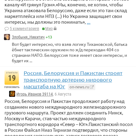
каналу «И грянул Грэм».«Мы, конечно, не хотим, чтобы
Украина атаковала Белоруссию, даже если это там склад
маркетплейса или НПЗ (...) Но Украина защищает свои
интересы, мы должны это понимать»,
...
5 комментариев
Мир
+13
Злобыня_Никитич
Вот будет интересно, что взяв логику Тихановской, батька
ёбнет тактическим оружием по ж/д переходам 404 со
странами НАТО. Белоруссия тоже имеет свои интересы, и
будет их ...
Россия, Белоруссия и Пакистан строят
отметили
19
транспортную артерию мирового
масштаба на Юг
on-news.ru
голосовать
Игорь Иванов 39114
, 6 Августа
Россия, Белоруссия и Пакистан продолжают работу над
созданием нового международного железнодорожного
грузового маршрута. Проект должен соединить Минск,
Москву и Карачи, став частью международного
транспортного коридора «Север – Юг».Пакистанский посол
в России Файсал Ниаз Тирмизи подтвердил, что стороны
продолжают согласовывать запуск тестового поезда.