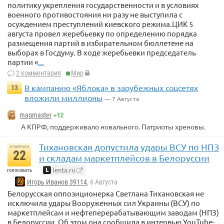
политику укрепления государственности и в условиях
военного противостояния ни разу не выступила с
осуждением преступлений киевского режима.ЦИК 5
августа провел жеребьевку по определению порядка
размещения партий в избирательном бюллетене на
выборах в Госдуму. В ходе жеребьевки председатель
партии «
...
2 комментария
Мир
В кампанию «Яблока» в зарубежных соцсетях
13
вложили миллионы
— 7 Августа
+12
magmaster
А КПРФ, поддерживало новального. Патриоты хреновы.
Тихановская допустила удары ВСУ по НПЗ
отметили
22
и складам маркетплейсов в Белоруссии
lenta.ru
голосовать
Игорь Иванов 39114
, 6 Августа
Белорусская оппозиционерка Светлана Тихановская не
исключила удары Вооруженных сил Украины (ВСУ) по
маркетплейсам и нефтеперерабатывающим заводам (НПЗ)
в Белоруссии. Об этом она сообщила в интервью YouTube-