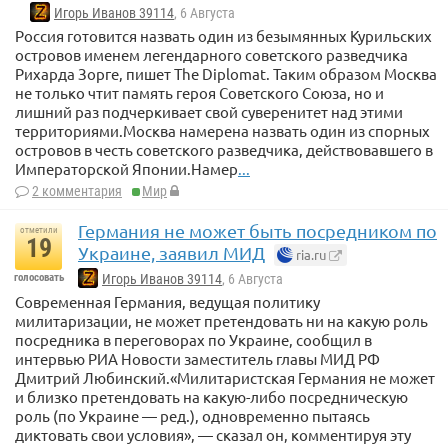
Игорь Иванов 39114
, 6 Августа
Россия готовится назвать один из безымянных Курильских
островов именем легендарного советского разведчика
Рихарда Зорге, пишет The Diplomat. Таким образом Москва
не только чтит память героя Советского Союза, но и
лишний раз подчеркивает свой суверенитет над этими
территориями.Москва намерена назвать один из спорных
островов в честь советского разведчика, действовавшего в
Императорской Японии.Намер
...
2 комментария
Мир
Германия не может быть посредником по
отметили
19
Украине, заявил МИД
ria.ru
голосовать
Игорь Иванов 39114
, 6 Августа
Современная Германия, ведущая политику
милитаризации, не может претендовать ни на какую роль
посредника в переговорах по Украине, сообщил в
интервью РИА Новости заместитель главы МИД РФ
Дмитрий Любинский.«Милитаристская Германия не может
и близко претендовать на какую-либо посредническую
роль (по Украине — ред.), одновременно пытаясь
диктовать свои условия», — сказал он, комментируя эту