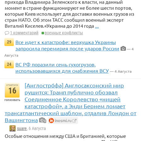
прихода Владимира Зеленского к власти, на данный
момент в стране функционируют не более шести портов,
которые Киев использует для доставки военных грузов из
стран НАТО. Об этом ТАСС сообщил военный эксперт
Виталий Киселев.«Украина до 2014 года
...
1 комментарий
военные конфликты
Все идет к катастрофе: верхушка Украины
29
запросила перемирия после ударов России
— 4
Августа
ВС РФ поразили семь сухогрузов,
24
использовавшихся для снабжения ВСУ
— 4 Августа
[Англостро́фа] Англосаксонский мир
отметили
16
рушится: Трамп публично обозвал
Соединенное Королевство «нищей
голосовать
катастрофой», а Энди Бернем ломает
трансатлантический шаблон, отдалив Лондон от
Вашингтона
inosmi.ru
3
suare
, 6 Августа
Особые отношения между США и Британией, которые