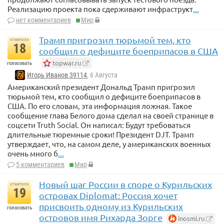
Реализацию проекта пока сдерживают инфраструкт
...
нет комментариев
Мир
Трамп пригрозил тюрьмой тем, кто
отметили
18
сообщил о дефиците боеприпасов в США
topwar.ru
голосовать
Игорь Иванов 39114
, 6 Августа
Американский президент Дональд Трамп пригрозил
тюрьмой тем, кто сообщил о дефиците боеприпасов в
США. По его словам, эта информация ложная. Такое
сообщение глава Белого дома сделал на своей странице в
соцсети Truth Social. Он написал: Будут требоваться
длительные тюремные сроки! Президент DJT. Трамп
утверждает, что, на самом деле, у американских военных
очень много б
...
5 комментариев
Мир
Новый шаг России в споре о Курильских
отметили
19
островах Diplomat: Россия хочет
присвоить одному из Курильских
голосовать
островов имя Рихарда Зорге
inosmi.ru