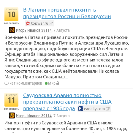
В Латвии призвали похитить
отметили
10
президентов России и Белоруссии
topwar.ru
голосовать
Игорь Иванов 39114
, 7 Августа
Военные в Латвии призвали похитить президентов России
и Белоруссии Владимира Путина и Александра Лукашенко,
проведя операцию, подобную операции США в Венесуэле.
Офицер штаба Национальных вооруженных сил Латвии
Янис Сладиньш в эфире одного из местных телеканалов
заявил, что необходимо «избавиться» от глав соседних
государств так же, как США нейтрализовали Николаса
Мадуро. При этом Сладиньш
...
нет комментариев
Мир
Саудовская Аравия полностью
отметили
11
прекратила поставки нефти в США
впервые с 1985 года
eadaily.com
голосовать
Игорь Иванов 39114
, 7 Августа
Импорт нефти из Саудовской Аравии в США в июле
снизился до нуля впервые за более чем 40 лет, с 1985 года,