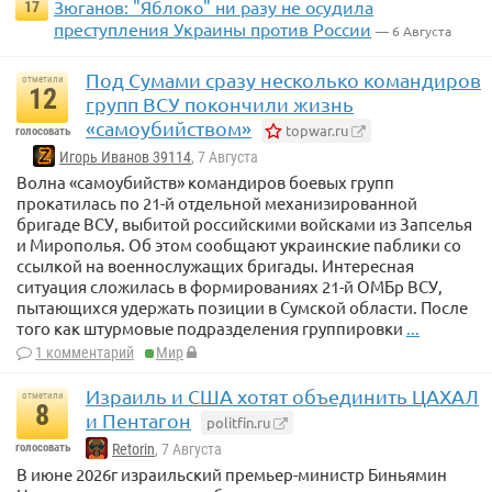
Зюганов: "Яблоко" ни разу не осудила
17
преступления Украины против России
— 6 Августа
Под Сумами сразу несколько командиров
отметили
12
групп ВСУ покончили жизнь
«самоубийством»
topwar.ru
голосовать
Игорь Иванов 39114
, 7 Августа
Волна «самоубийств» командиров боевых групп
прокатилась по 21-й отдельной механизированной
бригаде ВСУ, выбитой российскими войсками из Запселья
и Мирополья. Об этом сообщают украинские паблики со
ссылкой на военнослужащих бригады. Интересная
ситуация сложилась в формированиях 21-й ОМБр ВСУ,
пытающихся удержать позиции в Сумской области. После
того как штурмовые подразделения группировки
...
1 комментарий
Мир
Израиль и США хотят объединить ЦАХАЛ
отметили
8
и Пентагон
politfin.ru
голосовать
Retorin
, 7 Августа
В июне 2026г израильский премьер-министр Биньямин