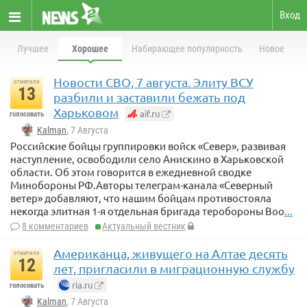
Вход
Лучшее
Хорошее
Набирающее популярность
Новое
Новости СВО, 7 августа. Элиту ВСУ
отметили
13
разбили и заставили бежать под
Харьковом
aif.ru
голосовать
Kalman
, 7 Августа
Российские бойцы группировки войск «Север», развивая
наступление, освободили село Анискино в Харьковской
области. Об этом говорится в ежедневной сводке
Минобороны РФ.Авторы телеграм-канала «Северный
ветер» добавляют, что нашим бойцам противостояла
некогда элитная 1-я отдельная бригада теробороны Воо
...
8 комментариев
Актуальный вестник
Американца, живущего на Алтае десять
отметили
12
лет, пригласили в миграционную службу
ria.ru
голосовать
Kalman
, 7 Августа