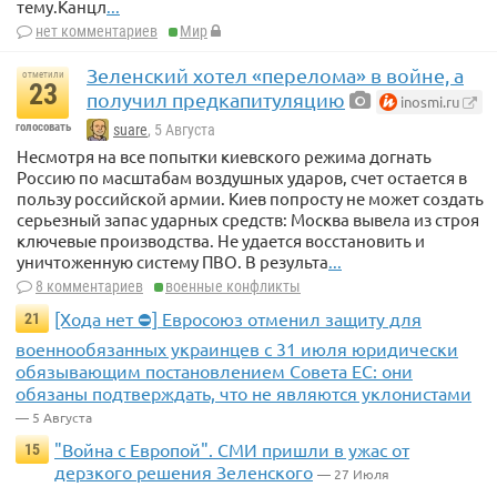
тему.Канцл
...
нет комментариев
Мир
Зеленский хотел «перелома» в войне, а
отметили
23
получил предкапитуляцию
inosmi.ru
голосовать
suare
, 5 Августа
Несмотря на все попытки киевского режима догнать
Россию по масштабам воздушных ударов, счет остается в
пользу российской армии. Киев попросту не может создать
серьезный запас ударных средств: Москва вывела из строя
ключевые производства. Не удается восстановить и
уничтоженную систему ПВО. В результа
...
8 комментариев
военные конфликты
[Хода нет ⛔] Евросоюз отменил защиту для
21
военнообязанных украинцев с 31 июля юридически
обязывающим постановлением Совета ЕС: они
обязаны подтверждать, что не являются уклонистами
— 5 Августа
"Война с Европой". СМИ пришли в ужас от
15
дерзкого решения Зеленского
— 27 Июля