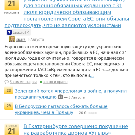
21
для военнообязанных украинцев с 31
июля юридически обязывающим
голосовать
постановлением Совета ЕС: они обязаны
подтверждать, что не являются уклонистами
tass.ru
suare
, 5 Августа
Евросоюз отменил временную защиту для украинских
военнообязанных мужчин, прибывших в ЕС, начиная с 31
июля 2026 года включительно, говорится в юридически
обязывающем постановлении Совета ЕС, имеющимся в
распоряжении ТАСС.«Временная защита в ЕС <...> должна
применяться только к тем, кто выполни
...
3 комментария
закон и право
Зеленский хотел «перелома» в войне, а получил
23
предкапитуляцию
— 5 Августа
В Белоруссию пыталось сбежать больше
29
украинцев, чем в Польшу
— 20 Января
В Екатеринбурге совершено покушение
отметили
21
на разработчика дронов «Упырь»