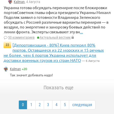
Kalman
, 4 Августа
Украина готова обсуждать перемирие после блокировки
портовСоветник главы офиса президента Украины Михаил
Подоляк заявил о готовности Владимира Зеленского
обсуждать с Россией различные варианты перемирия — в
воздухе, по энергетике и заморозку боевых действий по
линии фронта. Эксперты связывают эту вн
...
50 комментариев
Актуальный вестник
[Депортовизация - 80%] Киев потерял 80%
22
портов. Оставшиеся из 22 морских и 15 речных
не более, чем 6 портов Украина использует для
доставки военных грузов из стран НАТО
— 6 Августа
+20
Kalman
Так значит добивать надо!
Показать еще
0
1
2
3
4
5
следующая