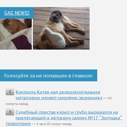
GAG.NEWS2
Голосуйте за не попавшее в главное:
Контроль Китая над редкоземельными
2
металлами меняет мировую экономику
— 43
минуты назад
Судебный пристав курил и грубо выражался на
4
прилегающей к детскому садику №17 "Золушка"
территории
— 3 часа 45 минут назад