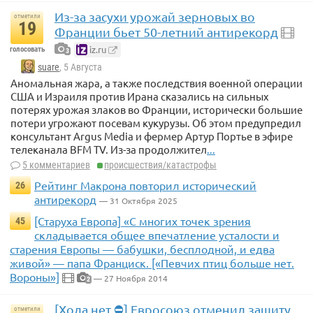
Из-за засухи урожай зерновых во
отметили
19
Франции бьет 50-летний антирекорд
iz.ru
голосовать
3
suare
, 5 Августа
Аномальная жара, а также последствия военной операции
США и Израиля против Ирана сказались на сильных
потерях урожая злаков во Франции, исторически большие
потери угрожают посевам кукурузы. Об этом предупредил
консультант Argus Media и фермер Артур Портье в эфире
телеканала BFM TV. Из-за продолжител
...
5 комментариев
происшествия/катастрофы
Рейтинг Макрона повторил исторический
26
антирекорд
— 31 Октября 2025
[Старуха Европа] «С многих точек зрения
45
складывается общее впечатление усталости и
старения Европы — бабушки, бесплодной, и едва
живой» — папа Франциск. [«Певчих птиц больше нет.
Вороны»]
— 27 Ноября 2014
2
[Хода нет ⛔] Евросоюз отменил защиту
отметили