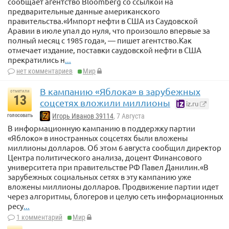
сообщает агентство Bloomberg со ссылкой на
предварительные данные американского
правительства.«Импорт нефти в США из Саудовской
Аравии в июле упал до нуля, что произошло впервые за
полный месяц с 1985 года», — пишет агентство.Как
отмечает издание, поставки саудовской нефти в США
прекратились н
...
нет комментариев
Мир
В кампанию «Яблока» в зарубежных
отметили
13
соцсетях вложили миллионы
iz.ru
голосовать
Игорь Иванов 39114
, 7 Августа
В информационную кампанию в поддержку партии
«Яблоко» в иностранных соцсетях были вложены
миллионы долларов. Об этом 6 августа сообщил директор
Центра политического анализа, доцент Финансового
университета при правительстве РФ Павел Данилин.«В
зарубежных социальных сетях в эту кампанию уже
вложены миллионы долларов. Продвижение партии идет
через алгоритмы, блогеров и целую сеть информационных
ресу
...
1 комментарий
Мир