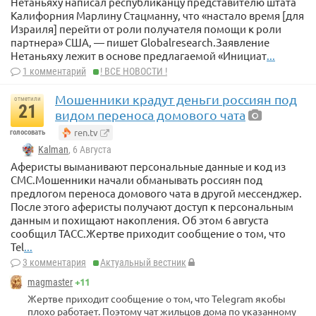
Нетаньяху написал республиканцу представителю штата
Калифорния Марлину Стацманну, что «настало время [для
Израиля] перейти от роли получателя помощи к роли
партнера» США, — пишет Globalresearch.Заявление
Нетаньяху лежит в основе предлагаемой «Инициат
...
1 комментарий
! ВСЕ НОВОСТИ !
Мошенники крадут деньги россиян под
отметили
21
видом переноса домового чата
ren.tv
голосовать
Kalman
, 6 Августа
Аферисты выманивают персональные данные и код из
СМС.Мошенники начали обманывать россиян под
предлогом переноса домового чата в другой мессенджер.
После этого аферисты получают доступ к персональным
данным и похищают накопления. Об этом 6 августа
сообщил ТАСС.Жертве приходит сообщение о том, что
Tel
...
3 комментария
Актуальный вестник
+11
magmaster
Жертве приходит сообщение о том, что Telegram якобы
плохо работает. Поэтому чат жильцов дома по указанному