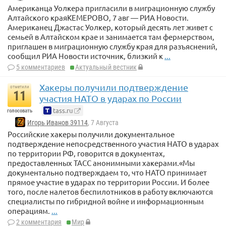
Американца Уолкера пригласили в миграционную службу
Алтайского краяКЕМЕРОВО, 7 авг — РИА Новости.
Американец Джастас Уолкер, который десять лет живет с
семьей в Алтайском крае и занимается там фермерством,
приглашен в миграционную службу края для разъяснений,
сообщил РИА Новости источник, близкий к
...
5 комментариев
Актуальный вестник
Хакеры получили подтверждение
отметили
11
участия НАТО в ударах по России
tass.ru
голосовать
Игорь Иванов 39114
, 7 Августа
Российские хакеры получили документальное
подтверждение непосредственного участия НАТО в ударах
по территории РФ, говорится в документах,
предоставленных ТАСС анонимными хакерами.«Мы
документально подтверждаем то, что НАТО принимает
прямое участие в ударах по территории России. И более
того, после налетов беспилотников в работу включаются
специалисты по гибридной войне и информационным
операциям.
...
2 комментария
Мир