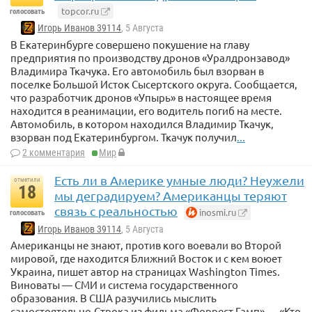
topcor.ru
голосовать
Игорь Иванов 39114
, 5 Августа
В Екатеринбурге совершено покушение на главу
предприятия по производству дронов «Уралдронзавод»
Владимира Ткачука. Его автомобиль был взорван в
поселке Большой Исток Сысертского округа. Сообщается,
что разработчик дронов «Упырь» в настоящее время
находится в реанимации, его водитель погиб на месте.
Автомобиль, в котором находился Владимир Ткачук,
взорван под Екатеринбургом. Ткачук получил
...
2 комментария
Мир
Есть ли в Америке умные люди? Неужели
отметили
18
мы деградируем? Американцы теряют
связь с реальностью
inosmi.ru
голосовать
Игорь Иванов 39114
, 5 Августа
Американцы не знают, против кого воевали во Второй
мировой, где находится Ближний Восток и с кем воюет
Украина, пишет автор на страницах Washington Times.
Виноваты — СМИ и система государственного
образования. В США разучились мыслить
самостоятельно.Строка из фильма «Форрест Гамп» — «Кто