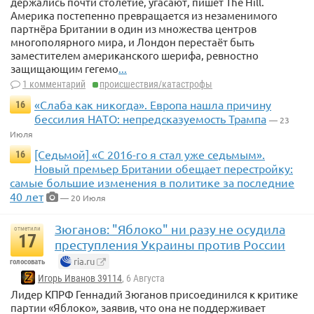
держались почти столетие, угасают, пишет The Hill.
Америка постепенно превращается из незаменимого
партнёра Британии в один из множества центров
многополярного мира, и Лондон перестаёт быть
заместителем американского шерифа, ревностно
защищающим гегемо
...
1 комментарий
происшествия/катастрофы
«Слаба как никогда». Европа нашла причину
16
бессилия НАТО: непредсказуемость Трампа
— 23
Июля
[Седьмой] «С 2016-го я стал уже седьмым».
16
Новый премьер Британии обещает перестройку:
самые большие изменения в политике за последние
40 лет
— 20 Июля
Зюганов: "Яблоко" ни разу не осудила
отметили
17
преступления Украины против России
ria.ru
голосовать
Игорь Иванов 39114
, 6 Августа
Лидер КПРФ Геннадий Зюганов присоединился к критике
партии «Яблоко», заявив, что она не поддерживает