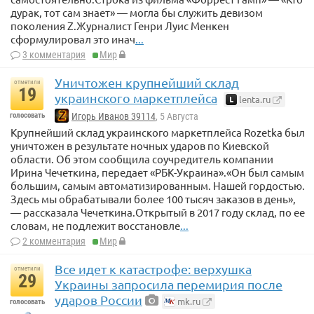
дурак, тот сам знает» — могла бы служить девизом
поколения Z.Журналист Генри Луис Менкен
сформулировал это инач
...
3 комментария
Мир
Уничтожен крупнейший склад
отметили
19
украинского маркетплейса
lenta.ru
голосовать
Игорь Иванов 39114
, 5 Августа
Крупнейший склад украинского маркетплейса Rozetka был
уничтожен в результате ночных ударов по Киевской
области. Об этом сообщила соучредитель компании
Ирина Чечеткина, передает «РБК-Украина».«Он был самым
большим, самым автоматизированным. Нашей гордостью.
Здесь мы обрабатывали более 100 тысяч заказов в день»,
— рассказала Чечеткина.Открытый в 2017 году склад, по ее
словам, не подлежит восстановле
...
2 комментария
Мир
Все идет к катастрофе: верхушка
отметили
29
Украины запросила перемирия после
ударов России
mk.ru
голосовать