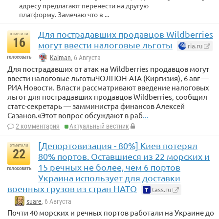
адресу предлагают перенести на другую
платформу. Замечаю что в ...
Для пострадавших продавцов Wildberries
отметили
16
могут ввести налоговые льготы
ria.ru
голосовать
Kalman
, 6 Августа
Для пострадавших от атак на Wildberries продавцов могут
ввести налоговые льготыЧОЛПОН-АТА (Киргизия), 6 авг —
РИА Новости. Власти рассматривают введение налоговых
льгот для пострадавших продавцов Wildberries, сообщил
статс-секретарь — замминистра финансов Алексей
Сазанов.«Этот вопрос обсуждают в раб
...
2 комментария
Актуальный вестник
[Депортовизация - 80%] Киев потерял
отметили
22
80% портов. Оставшиеся из 22 морских и
15 речных не более, чем 6 портов
голосовать
Украина использует для доставки
военных грузов из стран НАТО
tass.ru
suare
, 6 Августа
Почти 40 морских и речных портов работали на Украине до