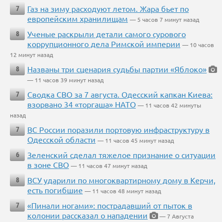
Газ на зиму расходуют летом. Жара бьет по
7
европейским хранилищам
— 5 часов 7 минут назад
Ученые раскрыли детали самого сурового
8
коррупционного дела Римской империи
— 10 часов
12 минут назад
Названы три сценария судьбы партии «Яблоко»
8
— 11 часов 39 минут назад
Сводка СВО за 7 августа. Одесский капкан Киева:
7
взорвано 34 «торгаша» НАТО
— 11 часов 42 минуты
назад
ВС России поразили портовую инфраструктуру в
7
Одесской области
— 11 часов 45 минут назад
Зеленский сделал тяжелое признание о ситуации
6
в зоне СВО
— 11 часов 47 минут назад
ВСУ ударили по многоквартирному дому в Керчи,
8
есть погибшие
— 11 часов 48 минут назад
«Пинали ногами»: пострадавший от пыток в
7
колонии рассказал о нападении
— 7 Августа